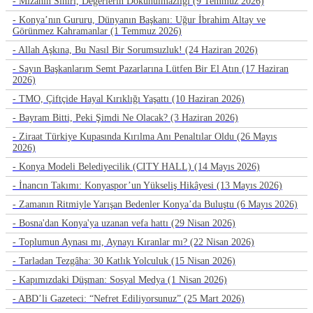
- Mizahın Sınırı, Değerlerin Dokunulmazlığı (9 Temmuz 2026)
- Konya’nın Gururu, Dünyanın Başkanı: Uğur İbrahim Altay ve
Görünmez Kahramanlar (1 Temmuz 2026)
- Allah Aşkına, Bu Nasıl Bir Sorumsuzluk! (24 Haziran 2026)
- Sayın Başkanlarım Semt Pazarlarına Lütfen Bir El Atın (17 Haziran
2026)
- TMO, Çiftçide Hayal Kırıklığı Yaşattı (10 Haziran 2026)
- Bayram Bitti, Peki Şimdi Ne Olacak? (3 Haziran 2026)
- Ziraat Türkiye Kupasında Kırılma Anı Penaltılar Oldu (26 Mayıs
2026)
- Konya Modeli Belediyecilik (CITY HALL) (14 Mayıs 2026)
- İnancın Takımı: Konyaspor’un Yükseliş Hikâyesi (13 Mayıs 2026)
- Zamanın Ritmiyle Yarışan Bedenler Konya’da Buluştu (6 Mayıs 2026)
- Bosna'dan Konya'ya uzanan vefa hattı (29 Nisan 2026)
- Toplumun Aynası mı, Aynayı Kıranlar mı? (22 Nisan 2026)
- Tarladan Tezgâha: 30 Katlık Yolculuk (15 Nisan 2026)
- Kapımızdaki Düşman: Sosyal Medya (1 Nisan 2026)
- ABD’li Gazeteci: “Nefret Ediliyorsunuz” (25 Mart 2026)