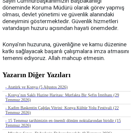
Sayın Cumhurbaşkanımızın Başbakanlığı
döneminde Koruma Müdürü olarak görev yapmış
olması, devlet yönetimi ve güvenlik alanındaki
deneyimini göstermektedir. Güvenlik hizmetleri
vatandaşın huzuru açısından hayati önemdedir.
Konya’nın huzuruna, güvenliğine ve kamu düzenine
katkı sağlayacak başarılı çalışmalara imza atmasını
temenni ediyoruz. Allah mahcup etmesin.
Yazarın Diğer Yazıları
- Atatürk ve Konya (5 Ağustos 2026)
- Konya’nın Saklı Hazine Haritası: Mutfakta Bir Şefin İmtihanı (29
Temmuz 2026)
- Kadim Başkentin Çağdaş Vitrini: Konya Kültür Yolu Festivali (22
Temmuz 2026)
- 15 Temmuz tarihimizin en önemli dönüm noktalarından biridir (15
Temmuz 2026)