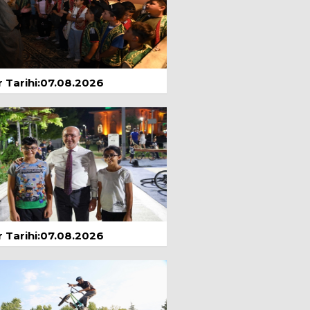
GÜZELLİK; DÜNDEN
GÜNE BOTOKS
yıs 2024
Ramazan Çınar
Eşitsizlik
1 Mayıs 2024
 Tarihi:07.08.2026
Prof.Dr. Nuri
ŞİMŞEKLER
GEL, AMA KENDİNE
DE GEL!
yıs 2024
Zeynep Bengü
AYDINLI
Amasra & Safranbolu
5 Temmuz 2025
 Tarihi:07.08.2026
Seda Özlem
Çağımızda Dikkat
Eksikliği, Nedenleri ve
Tedavi Yaklaşımları
Ağustos 2025