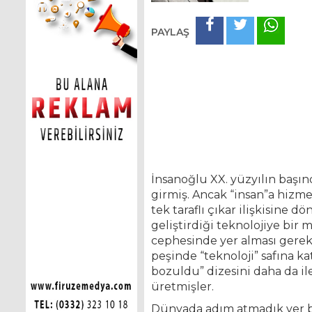
PAYLAŞ
İnsanoğlu XX. yüzyılın başınd
girmiş. Ancak “insan”a hizme
tek taraflı çıkar ilişkisine
geliştirdiği teknolojiye bir
cephesinde yer alması gereken
peşinde “teknoloji” safına k
bozuldu” dizesini daha da ile
üretmişler.
Dünyada adım atmadık yer b