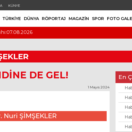
DA
KÜNYE
TÜRKİYE
DÜNYA
RÖPORTAJ
MAGAZİN
SPOR
FOTO GALE
ihi:07.08.2026
MŞEKLER
DİNE DE GEL!
En Ç
1 Mayıs 2024
Hab
Hab
Hab
r. Nuri ŞİMŞEKLER
Hab
Hab