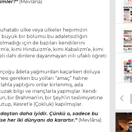
limler?”
(Mevlâna)
uhatabı ülke veya ülkeler hepimizin
 büyük bir bölümü bu adaletsizliğin
 olmadığı için de bazıları kendilerini
m’e, kimi Hinduizm’e, kimi Kabalizm’e, kimi
olu
eli ilahi dinlere dayanmayan irili ufaklı öğreti
21 
 birçoğu âdeta yağmurdan kaçarken doluya
mesi gereken bu yolları “amaç” haline
21 
ilahla yaptığını onlar kirlenmiş, asla
zak bilgi ve inançlarla yapmışlar. Kendi
n, bir Brahman’ın, bir Şeyh’in teslimiyetine
utup, Kesret’e (Çokluk) kapılmışlar.
19 
kadaştan daha iyidir. Çünkü o, sadece bu
se her iki dünyanı da karartır.”
(Mevlâna)