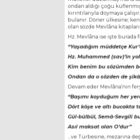
ondan aldığı çoğu küflenm
kırıntılarıyla doymaya çalış
bulanır. Döner ülkesine; ken
olan sözde Mevlâna kitapları
Hz. Mevlâna ise işte burada 
“Yaşadığım müddetçe Kur’â
Hz. Muhammed (sav)’in yol
Kim benim bu sözümden ba
Ondan da o sözden de şikâ
Devam eder Mevlâna’nın fery
“Başımı koyduğum her yerd
Dört köşe ve altı bucakta t
Gül-bülbül, Semâ-Sevgili b
Asıl maksat olan O’dur”
…ve Türbesine, mezarına deği