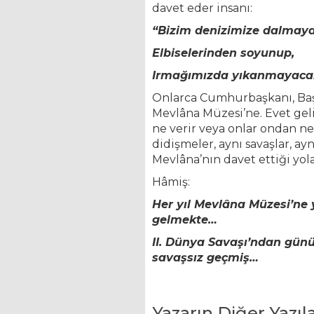
davet eder insanı:
“Bizim denizimize dalmay
Elbiselerinden soyunup,
Irmağımızda yıkanmayacak
Onlarca Cumhurbaşkanı, Başb
Mevlâna Müzesi’ne. Evet gelir
ne verir veya onlar ondan ne 
didişmeler, aynı savaşlar, a
Mevlâna’nın davet ettiği yo
Hâmiş:
Her yıl Mevlâna Müzesi’ne 
gelmekte…
II. Dünya Savaşı’ndan gü
savaşsız geçmiş…
Yazarın Diğer Yazıla