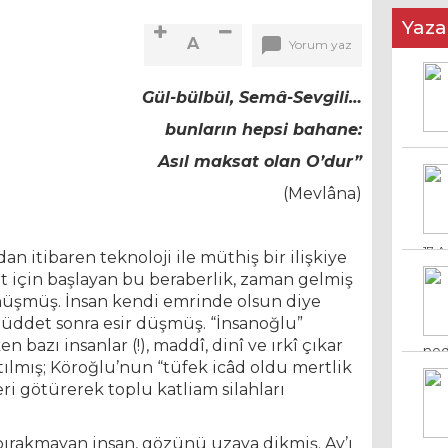
Yaza
A
Yorum yaz
Gül-bülbül, Semâ-Sevgili…
bunların hepsi bahane:
17 A
Asıl maksat olan O’dur”
(Mevlâna)
ned
an itibaren teknoloji ile müthiş bir ilişkiye
8 M
t için başlayan bu beraberlik, zaman gelmiş
 dönüşmüş. İnsan kendi emrinde olsun diye
 müddet sonra esir düşmüş. “İnsanoğlu”
 bazı insanlar (!), maddî, dinî ve ırkî çıkar
atılmış; Köroğlu’nun “tüfek icâd oldu mertlik
ri götürerek toplu katliam silahları
ırakmayan insan, gözünü uzaya dikmiş. Ay’ı