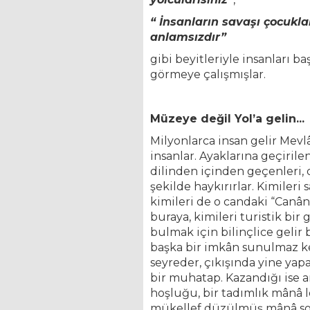
“ İnsanların savaşı çocukl
anlamsızdır”
gibi beyitleriyle insanları b
görmeye çalışmışlar.
Müzeye değil Yol’a gelin...
Milyonlarca insan gelir Mevl
insanlar. Ayaklarına geçirile
dilinden içinden geçenleri, 
şekilde haykırırlar. Kimileri
kimileri de o candaki “Canân”
buraya, kimileri turistik bir
bulmak için bilinçlice gelir 
başka bir imkân sunulmaz ke
seyreder, çıkışında yine yapa
bir muhatap. Kazandığı ise 
hoşluğu, bir tadımlık mânâ 
mükellef düzülmüş mânâ sof