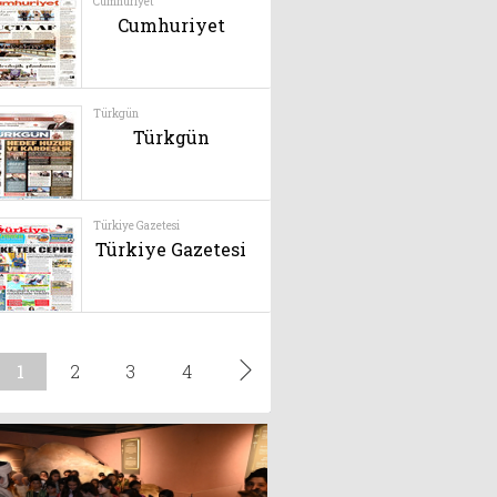
Ülkemizi Saran
Yüzyılın Belası!
4 Ağustos 2025
Doç. Dr. Murat Gül
Korona virüs
erkeklerde sertleşme
bozukluğuna neden
yor
Doç. Dr. Alaaddin
Ocak 2023
Nayman
Varis tedavinizi
ertelemeyin!
Ocak 2023
Mine TURAN
SİZ BİLİYOR
MUSUNUZ O’NUN
KİM OLDUĞUNU?
Şubat 2024
Op .Dr. Nurten
Yavuz
ZEHİRDEN GELEN