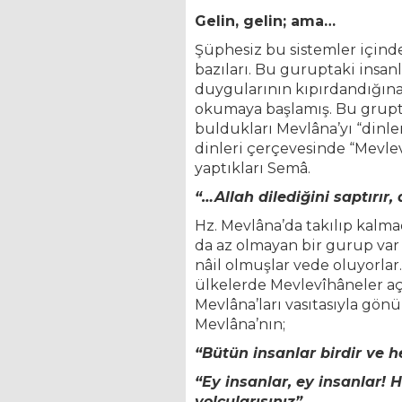
Gelin, gelin; ama…
Şüphesiz bu sistemler içinde
bazıları. Bu guruptaki insa
duygularının kıpırdandığına 
okumaya başlamış. Bu gruptan 
buldukları Mevlâna’yı “dinle
dinleri çerçevesinde “Mevlev
yaptıkları Semâ.
“…Allah dilediğini saptırır,
Hz. Mevlâna’da takılıp kalma
da az olmayan bir gurup var 
nâil olmuşlar vede oluyorla
ülkelerde Mevlevîhâneler açı
Mevlâna’ları vasıtasıyla gönü
Mevlâna’nın;
“Bütün insanlar birdir ve he
“Ey insanlar, ey insanlar! 
yolcularısınız”
,