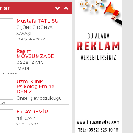
rlar
Rasim
MÖVSÜMZADE
KARABAĞ’IN
İMARETİ
ralık 2020
Uzm. Klinik
Psikolog Emine
DENİZ
Cinsel işlev bozukluğu
ir?
art 2019
Elif AYDEMİR
*Bİ’ ÇAY?
26 Ocak 2019
İsmail ÖZDEMİR
Kobigel – Kobi Gelişim
Destek Programı
10 Ocak 2019