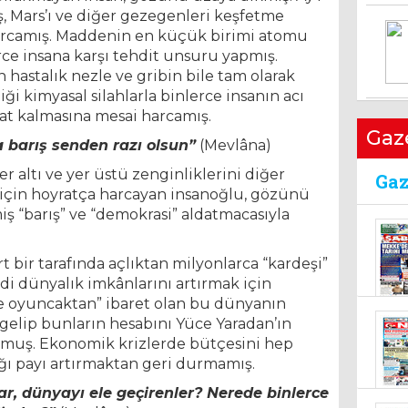
, Mars’ı ve diğer gezegenleri keşfetme
harcamış. Maddenin en küçük birimi atomu
erce insana karşı tehdit unsuru yapmış.
 hastalık nezle ve gribin bile tam olarak
i kimyasal silahlarla binlerce insanın acı
uya
kat kalmasına mesai harcamış.
16 E
Gaz
da barış senden razı olsun”
(Mevlâna)
altı ve yer üstü zenginliklerini diğer
için hoyratça harcayan insanoğlu, gözünü
iş “barış” ve “demokrasi” aldatmacasıyla
t bir tarafında açlıktan milyonlarca “kardeşi”
EN
ndi dünyalık imkânlarını artırmak için
BU
e oyuncaktan” ibaret olan bu dünyanın
OR
gelip bunların hesabını Yüce Yaradan’ın
21 
muş. Ekonomik krizlerde bütçesini hep
ğı payı artırmaktan geri durmamış.
10 
r, dünyayı ele geçirenler? Nerede binlerce