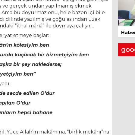
iş ve gerçek undan yapılmamış ekmek
ır. Ama bu doyurmaz onu, hele bazen içi bile
26 
di dilinde yazılmış ve çoğu aslından uzak
ndaki “ithal mânâ” ile doymaya çalışır…
Haber
feryat etmeye başlar:
n’ın kölesiyim ben
goo
unda küçücük bir hizmetçiyim ben
şka bir şey naklederse;
yetçiyim ben”
adı:
e secde edilen O’dur
apılan O’dur
unların hepsi bahane
l, Yüce Allah’ın makâmına, “birlik mekânı”na