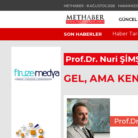
METHABER - 8 AĞUSTOS 2026
HAKKIMIZ
GÜNCEL
Haber Tar
SON HABERLER
Prof.Dr. Nuri Şİ
GEL, AMA KEN
Prof.D