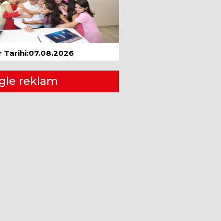
KIŞIN ŞİFASI BİTKİ
ÇAYLARI MI?
Ocak 2019
Mustafa TATLISU
ÜÇÜNCÜ DÜNYA
 Tarihi:07.08.2026
SAVAŞI
10 Ağustos 2022
gle reklam