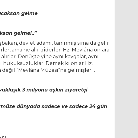
acaksan gelme
san gelme!..”
akan, devlet adamı, tanınmış sima da gelir
ler, ama ne alır giderler. Hz. Mevlâna onlara
alırlar. Dönüşte yine aynı kavgalar, aynı
ynı hukuksuzluklar. Demek ki onlar Hz.
la değil “Mevlâna Müzesi”ne gelmişler…
yaklaşık 3 milyonu aşkın ziyaretçi
nümüze dünyada sadece ve sadece 24 gün
rı