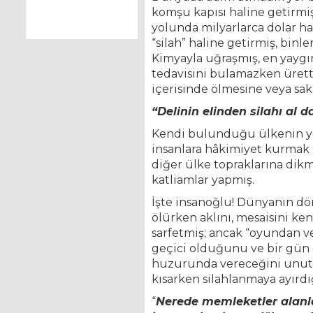
komşu kapısı haline getirmiş
yolunda milyarlarca dolar 
“silah” haline getirmiş, binl
Kimyayla uğraşmış, en yaygın
tedavisini bulamazken ürettiğ
içerisinde ölmesine veya sa
“Delinin elinden silahı al 
Kendi bulunduğu ülkenin yer 
insanlara hâkimiyet kurmak 
diğer ülke topraklarına dikm
katliamlar yapmış.
İşte insanoğlu! Dünyanın dör
ölürken aklını, mesaisini ke
sarfetmiş; ancak “oyundan v
geçici olduğunu ve bir gün 
huzurunda vereceğini unut
kısarken silahlanmaya ayırdı
“
Nerede memleketler alanla