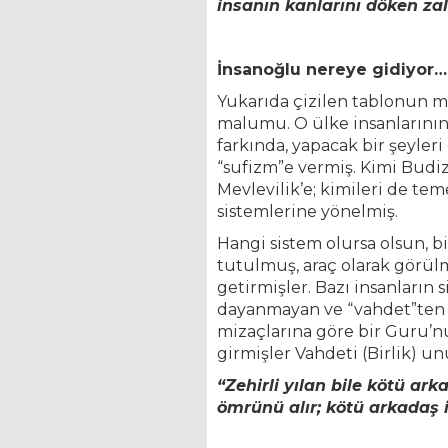
insanın kanlarını döken za
İnsanoğlu nereye gidiyor…
Yukarıda çizilen tablonun m
malumu. O ülke insanlarının
farkında, yapacak bir şeyleri
“sufizm”e vermiş. Kimi Budiz
Mevlevilik’e; kimileri de tem
sistemlerine yönelmiş.
Hangi sistem olursa olsun,
tutulmuş, araç olarak görül
getirmişler. Bazı insanların s
dayanmayan ve “vahdet”ten u
mizaçlarına göre bir Guru’nu
girmişler Vahdeti (Birlik) un
“Zehirli yılan bile kötü ar
ömrünü alır; kötü arkadaş i