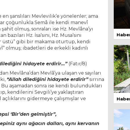
BU
1 Ma
 en şanslıları Mevlevilik’e yönelenler; ama
nlar çoğunlukla Semâ ile kendi manevî
şahit olmuş, sonraları ise Hz. Mevlâna’yı
Haber
bazıları Hz. İsa’sını, Hz. Musa’sını
r üstü” gibi bir makama oturtup, kendi
î” olmuş; ibadetleri de erkekli kadınlı
 dilediğini hidayete erdirir…”
(Fatır/8)
1 Ma
dan Mevlâna’dan Mevlâ’ya ulaşan ve sayıları
ki,
“Allah dilediğini hidayete erdirir”
sırrına
r. Bu aşamadan sonra ise kendi bulundukları
p, kendilerini Sevgili’ye yaklaştıran
l açlıklarını gidermeye çalışmışlar ve
Haber
psi ‘Bir’den gelmiştir”,
Hepiniz aynı ağacın dalları, aynı kervanın
13 