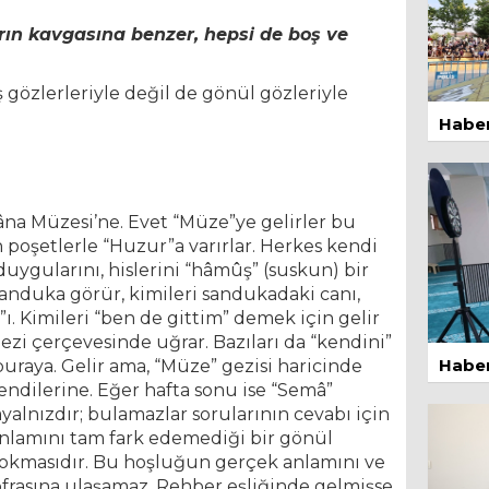
arın kavgasına benzer, hepsi de boş ve
aş gözlerleriyle değil de gönül gözleriyle
Haber
14 
âna Müzesi’ne. Evet “Müze”ye gelirler bu
n poşetlerle “Huzur”a varırlar. Herkes kendi
duygularını, hislerini “hâmûş” (suskun) bir
 sanduka görür, kimileri sandukadaki canı,
ı. Kimileri “ben de gittim” demek için gelir
Zor
 gezi çerçevesinde uğrar. Bazıları da “kendini”
30 
Haber
buraya. Gelir ama, “Müze” gezisi haricinde
ndilerine. Eğer hafta sonu ise “Semâ”
yalnızdır; bulamazlar sorularının cevabı için
1 Ma
anlamını tam fark edemediği bir gönül
lokmasıdır. Bu hoşluğun gerçek anlamını ve
rasına ulaşamaz. Rehber eşliğinde gelmişse