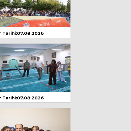
İbrahim Günay
Atatürk ve Konya
5 Ağustos 2026
 Tarihi:07.08.2026
Yılmaz Sandıkcı
AKIL VERMEK Mİ
AKLI UYANDIRMAK
MI?
Mayıs 2026
Mehmet Mert
Ahmet
Davutoğlu'nun En
Doğru, Siyasetin En
 Kararı
Prof. Dr. Kayhan
Temmuz 2026
 Tarihi:07.08.2026
ÖZTÜRK
ÇAĞIMIZIN VEBASI
VİRÜSLER
yıs 2024
Dyt. Tuğba
BALDEDE