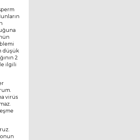
 sperm
Bunların
n
kluğuna
ünün
oblemi
en düşük
ığının 2
 ilgili
er
urum.
a virüs
maz.
tleşme
ruz.
eronun