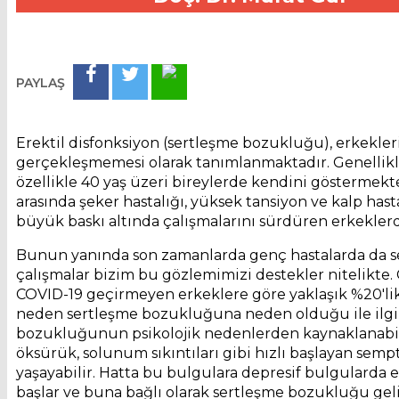
Haber Tarihi:04.08.2026
PAYLAŞ
Erektil disfonksiyon (sertleşme bozukluğu), erkekler
gerçekleşmemesi olarak tanımlanmaktadır. Genellikle
özellikle 40 yaş üzeri bireylerde kendini gösterme
arasında şeker hastalığı, yüksek tansiyon ve kalp hasta
büyük baskı altında çalışmalarını sürdüren erkek
Bunun yanında son zamanlarda genç hastalarda da se
çalışmalar bizim bu gözlemimizi destekler nitelikte
COVID-19 geçirmeyen erkeklere göre yaklaşık %20'lik
neden sertleşme bozukluğuna neden olduğu ile ilgili 
bozukluğunun psikolojik nedenlerden kaynaklanabile
öksürük, solunum sıkıntıları gibi hızlı başlayan sem
yaşayabilir. Hatta bu bulgulara depresif bulgularda e
başlar ve buna bağlı olarak sertleşme bozukluğu geliş