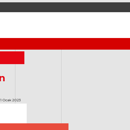
ül Yazıları
en
21 Ocak 2023