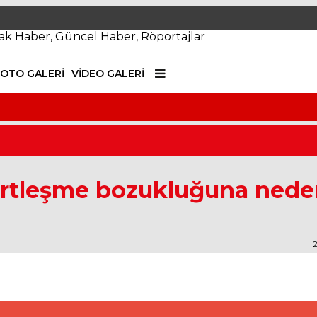
FOTO GALERI
VIDEO GALERI
Doç. Dr. Murat G
sertleşme bozukluğuna ned