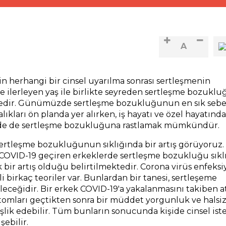
A
in herhangi bir cinsel uyarılma sonrası sertleşmenin
 ilerleyen yaş ile birlikte seyreden sertleşme bozuklu
ktedir. Günümüzde sertleşme bozukluğunun en sık sebe
lıkları ön planda yer alırken, iş hayatı ve özel hayatında
lerde de sertleşme bozukluğuna rastlamak mümkündür.
rtleşme bozukluğunun sıklığında bir artış görüyoruz. 
. COVID-19 geçiren erkeklerde sertleşme bozukluğu sıkl
 bir artış olduğu belirtilmektedir. Corona virüs enfek
birkaç teoriler var. Bunlardan bir tanesi, sertleşeme
ceğidir. Bir erkek COVID-19'a yakalanmasını takiben at
ptomları geçtikten sonra bir müddet yorgunluk ve halsiz
şlik edebilir. Tüm bunların sonucunda kişide cinsel iste
ebilir.