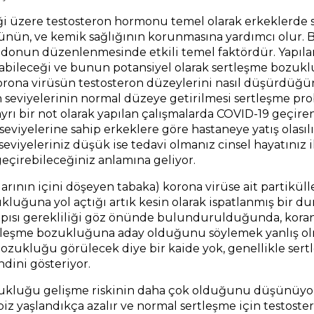
ndiği üzere testosteron hormonu temel olarak erkeklerde
ünün, ve kemik sağlığının korunmasına yardımcı olur. 
ibidonun düzenlenmesinde etkili temel faktördür. Yapıla
altabileceği ve bunun potansiyel olarak sertleşme bozu
korona virüsün testosteron düzeylerini nasıl düşürdüğ
 seviyelerinin normal düzeye getirilmesi sertleşme pr
ayrı bir not olarak yapılan çalışmalarda COVID-19 geçir
seviyelerine sahip erkeklere göre hastaneye yatış olasıl
eviyeleriniz düşük ise tedavi olmanız cinsel hayatınız ile
 geçirebileceğiniz anlamına geliyor.
arının içini döşeyen tabaka) korona virüse ait partiküll
luğuna yol açtığı artık kesin olarak ispatlanmış bir d
pısı gerekliliği göz önünde bulundurulduğunda, koran
ertleşme bozukluğuna aday olduğunu söylemek yanlış ol
ozukluğu görülecek diye bir kaide yok, genellikle ser
dini gösteriyor.
ozukluğu gelişme riskinin daha çok olduğunu düşünüyo
biz yaşlandıkça azalır ve normal sertleşme için testost