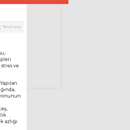
Yorum yaz
ğu,
pleri
 stres ve
Yapılan
ığında,
siyonunun
eş,
lik
k azlığı