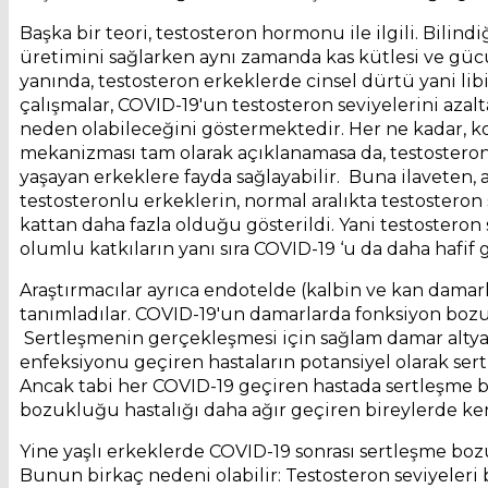
Başka bir teori, testosteron hormonu ile ilgili. Bili
üretimini sağlarken aynı zamanda kas kütlesi ve güc
yanında, testosteron erkeklerde cinsel dürtü yani l
çalışmalar, COVID-19'un testosteron seviyelerini az
neden olabileceğini göstermektedir. Her ne kadar, 
mekanizması tam olarak açıklanamasa da, testosteron
yaşayan erkeklere fayda sağlayabilir. Buna ilaveten, 
testosteronlu erkeklerin, normal aralıkta testosteron 
kattan daha fazla olduğu gösterildi. Yani testosteron s
olumlu katkıların yanı sıra COVID-19 ‘u da daha hafif
Araştırmacılar ayrıca endotelde (kalbin ve kan damarl
tanımladılar. COVID-19'un damarlarda fonksiyon bozuk
Sertleşmenin gerçekleşmesi için sağlam damar altya
enfeksiyonu geçiren hastaların potansiyel olarak s
Ancak tabi her COVID-19 geçiren hastada sertleşme b
bozukluğu hastalığı daha ağır geçiren bireylerde ken
Yine yaşlı erkeklerde COVID-19 sonrası sertleşme b
Bunun birkaç nedeni olabilir: Testosteron seviyeleri 