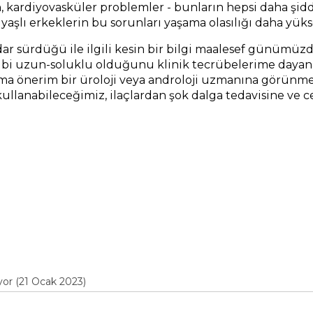
, kardiyovasküler problemler - bunların hepsi daha şidd
e yaşlı erkeklerin bu sorunları yaşama olasılığı daha yüks
r sürdüğü ile ilgili kesin bir bilgi maalesef günümüz
bi uzun-soluklu olduğunu klinik tecrübelerime dayan
ıma önerim bir üroloji veya androloji uzmanına görünme
ullanabileceğimiz, ilaçlardan şok dalga tedavisine ve c
or (21 Ocak 2023)