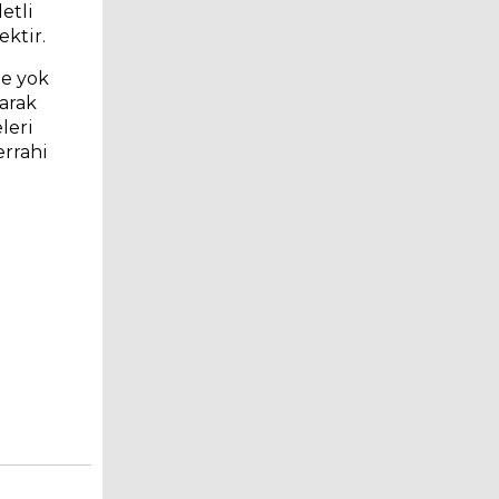
etli
ektir.
de yok
arak
leri
errahi