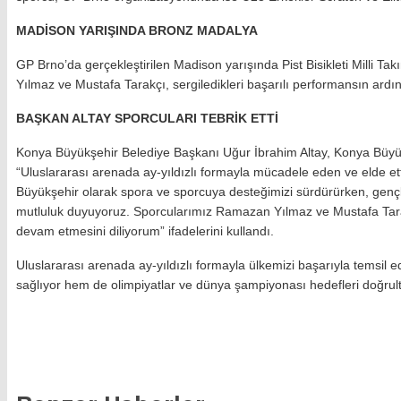
MADİSON YARIŞINDA BRONZ MADALYA
GP Brno’da gerçekleştirilen Madison yarışında Pist Bisikleti Milli
Yılmaz ve Mustafa Tarakçı, sergiledikleri başarılı performansın ar
BAŞKAN ALTAY SPORCULARI TEBRİK ETTİ
Konya Büyükşehir Belediye Başkanı Uğur İbrahim Altay, Konya Büyükşeh
“Uluslararası arenada ay-yıldızlı formayla mücadele eden ve elde ett
Büyükşehir olarak spora ve sporcuya desteğimizi sürdürürken, gençle
mutluluk duyuyoruz. Sporcularımız Ramazan Yılmaz ve Mustafa Tarakçı
devam etmesini diliyorum” ifadelerini kullandı.
Uluslararası arenada ay-yıldızlı formayla ülkemizi başarıyla temsil ed
sağlıyor hem de olimpiyatlar ve dünya şampiyonası hedefleri doğrul