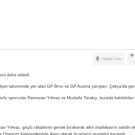
Haberi Oku
sini daha ekledi.
aliyet takviminde yer alan GP Brno ve GP Austria yarışları, Çekya’da gerçe
sporlu sporcular Ramazan Yılmaz ve Mustafa Tarakçı, burada katıldıkları
Yılmaz, güçlü rakiplerini geride bırakarak altın madalyanın sahibi old
e Omnium kategorilerinde ikinci olarak iki gümüş madalya kazandı.