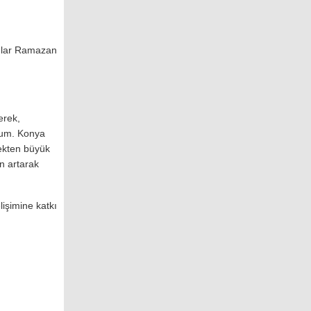
cular Ramazan
erek,
orum. Konya
mekten büyük
n artarak
lişimine katkı