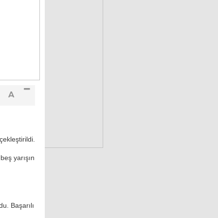
A
kleştirildi.
 beş yarışın
u. Başarılı