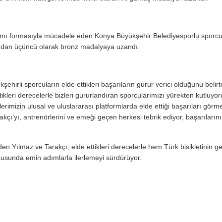
 Takımı formasıyla mücadele eden Konya Büyükşehir Belediyesporlu spor
dından üçüncü olarak bronz madalyaya uzandı.
irli sporcuların elde ettikleri başarıların gurur verici olduğunu belirt
ikleri derecelerle bizleri gururlandıran sporcularımızı yürekten kutluy
rimizin ulusal ve uluslararası platformlarda elde ettiği başarıları gör
’yı, antrenörlerini ve emeği geçen herkesi tebrik ediyor, başarılarını
en Yılmaz ve Tarakçı, elde ettikleri derecelerle hem Türk bisikletinin ge
tusunda emin adımlarla ilerlemeyi sürdürüyor.