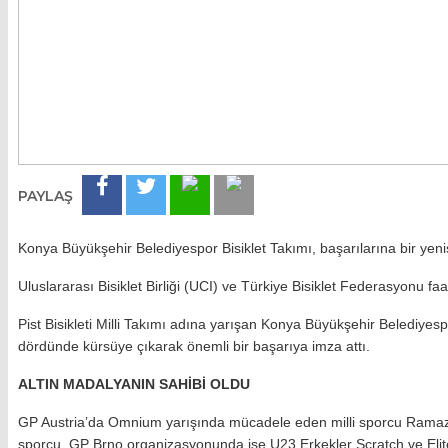
Haber Tarihi:06.08.2026
PAYLAŞ
Konya Büyükşehir Belediyespor Bisiklet Takımı, başarılarına bir yeni
Uluslararası Bisiklet Birliği (UCI) ve Türkiye Bisiklet Federasyonu fa
Pist Bisikleti Milli Takımı adına yarışan Konya Büyükşehir Belediye
dördünde kürsüye çıkarak önemli bir başarıya imza attı.
ALTIN MADALYANIN SAHİBİ OLDU
GP Austria’da Omnium yarışında mücadele eden milli sporcu Ramazan 
sporcu, GP Brno organizasyonunda ise U23 Erkekler Scratch ve Elit